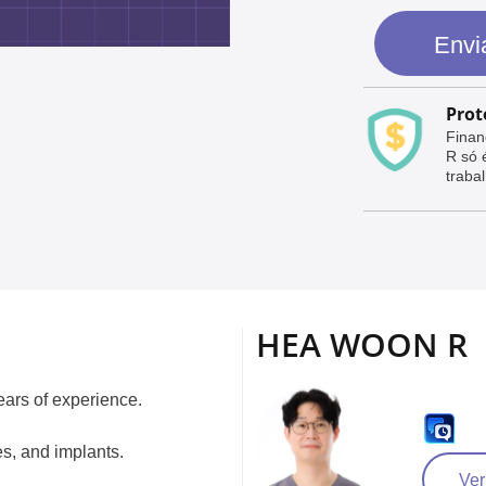
Envi
Prot
Finan
R só 
trabal
HEA WOON R
years of experience.
es, and implants.
Ver