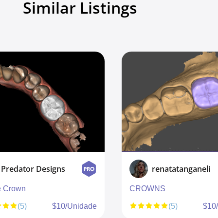
Similar Listings
renatatanganeli
Exomaster
ROWNS
Premium Quality Fixed
Restorations
(5)
$10/Unidade
(4)