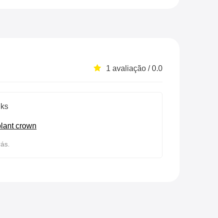
1 avaliação / 0.0
nks
lant crown
ás.