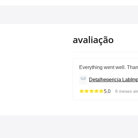
avaliação
Everything went well. Tha
Detalhepericia Lab
Imp
5.0
8 meses atr