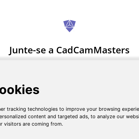
Junte-se a CadCamMasters
Registo grátis.
COMECE AGORA