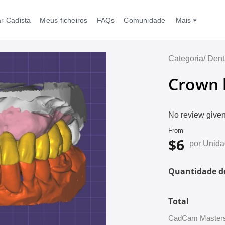
r Cadista
Meus ficheiros
FAQs
Comunidade
Mais
Categoria/
Dent
Crown 
No review given
From
$6
por Unid
Quantidade d
Total
CadCam Masters