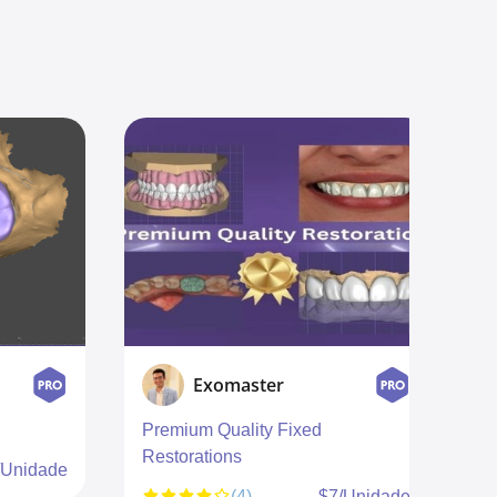
Rafael Fonseca CAD DESIGNER
FULL CROWN
(0)
$6,67/Unidade
$7/Unidade