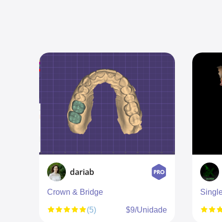
Predator Designs
Single Crown
C
nidade
(5)
$10/Unidade