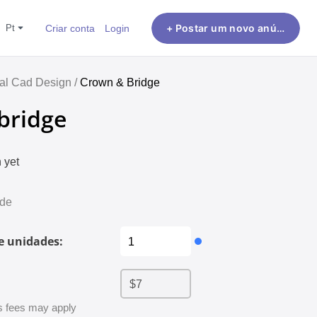
pt
Criar conta
Login
+ Postar um novo anúncio
al Cad Design /
Crown & Bridge
bridge
 yet
ade
e unidades:
 fees may apply