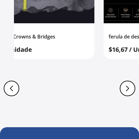
ferula de descarga
$16,67 / Unidade
$