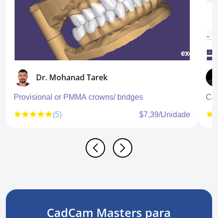
Dr. Mohanad Tarek
Provisional or PMMA crowns/ bridges
Con
(5)
$7,39/Unidade
CadCam Masters para