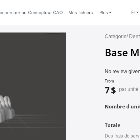
echercher un Concepteur CAO
Mes fichiers
Plus
fr
Catégorie/
Dent
Base M
No review given
From
7 $
par unité
Nombre d'unit
Totale
Des frais de se