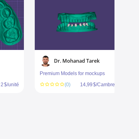
Dr. Mohanad Tarek
Premium Models for mockups
H
M
2 $/unité
(0)
14,99 $/Cambre