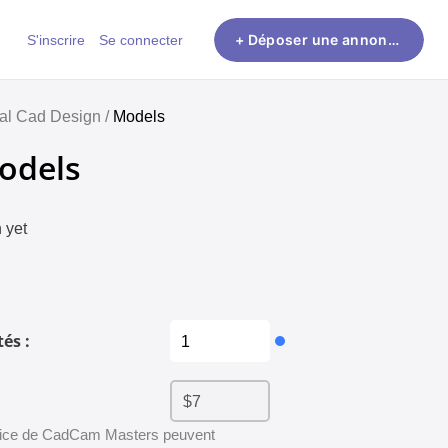
S'inscrire
Se connecter
+ Déposer une annonce
al Cad Design /
Models
odels
 yet
és :
rvice de CadCam Masters peuvent