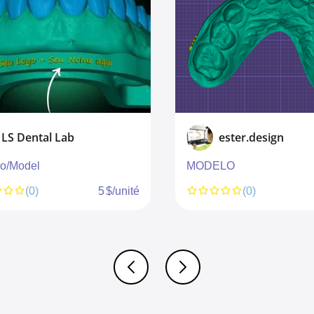
LS Dental Lab
ester.design
o/Model
MODELO
(0)
5 $/unité
(0)