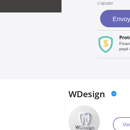
s'ajouter
Envoy
Prot
Finan
payé q
WDesign
Voir