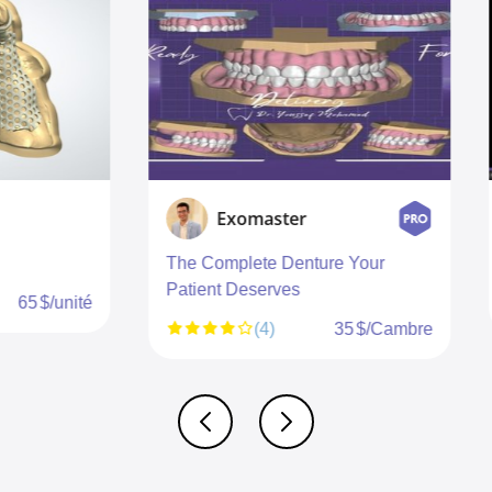
Exomaster
adrison
omplete Denture Your
Removable partial dentur
nt Deserves
(5)
4
(4)
35 $/Cambre