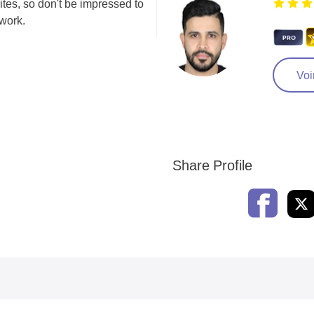
rites, so don't be impressed to
 work.
Voir
Share Profile