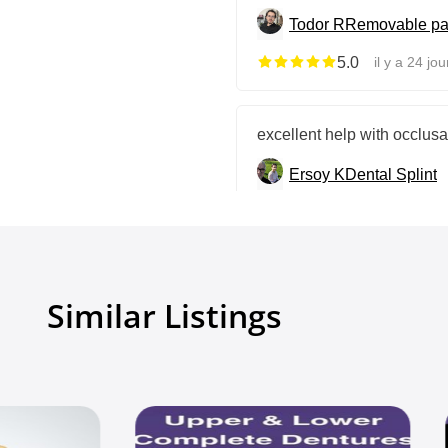
Todor R
Removable par
5.0
il y a 24 jou
excellent help with occlusa
Ersoy K
Dental Splint
5.0
il y a 25 jou
Voir tous les avis
Similar Listings