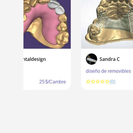
Sandra C
diseño de removibles
The C
Patie
mbre
(0)
65 $/unité