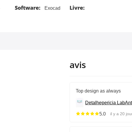
Software:
Livre:
3
Exocad
avis
Top design as always
Detalhepericia Lab
Ant
5.0
il y a 20 jou