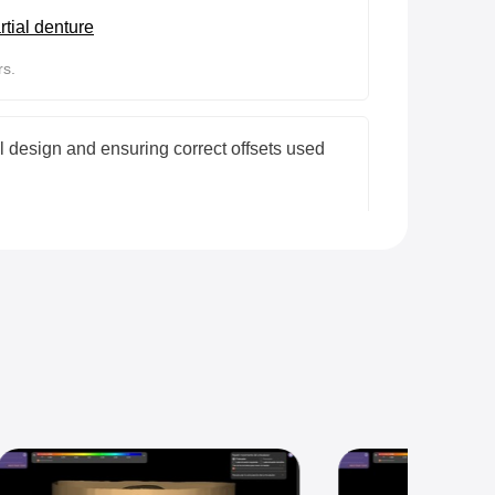
tial denture
rs.
l design and ensuring correct offsets used
rs.