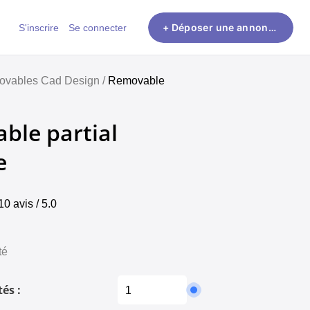
S'inscrire
Se connecter
+ Déposer une annonce
vables Cad Design /
Removable
ble partial
e
10 avis / 5.0
té
és :