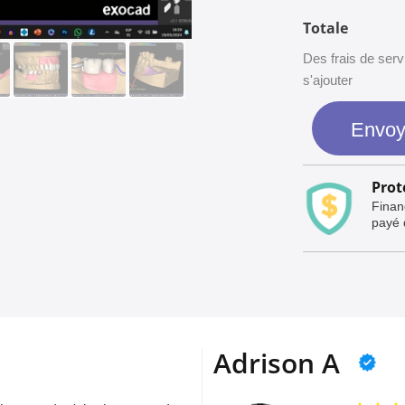
Totale
Des frais de se
s'ajouter
Envoy
Prot
Financ
payé q
Adrison A