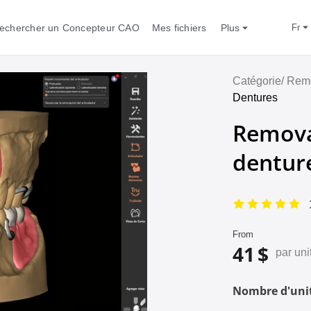
echercher un Concepteur CAO
Mes fichiers
Plus
fr
Catégorie/
Remo
Dentures
Remova
dentur
From
41 $
par uni
Nombre d'unit