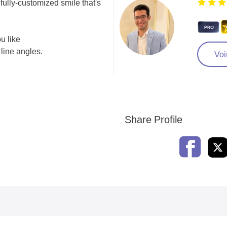
fully-customized smile that's
u like
 line angles.
Voir
Share Profile