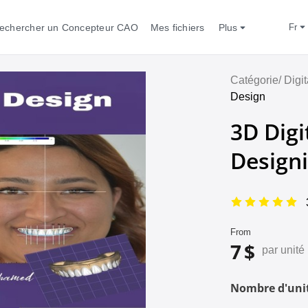
echercher un Concepteur CAO
Mes fichiers
Plus
fr
Catégorie/
Digi
Design
3D Digi
Design
From
7 $
par unité
Nombre d'unit