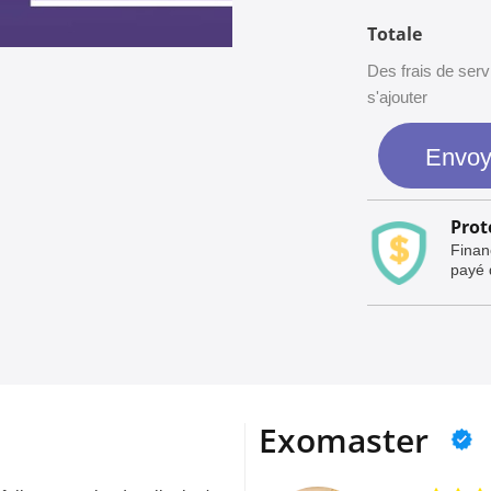
Totale
Des frais de se
s'ajouter
Envoy
Prot
Financ
payé q
Exomaster