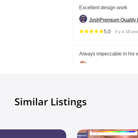
Excellent design work
Josh
Premium Quality 
5.0
il y a 18 jou
Always impeccable in his w
Pâmella P
Premium Qua
5.0
il y a 19 jou
Voir tous les avis
Similar Listings