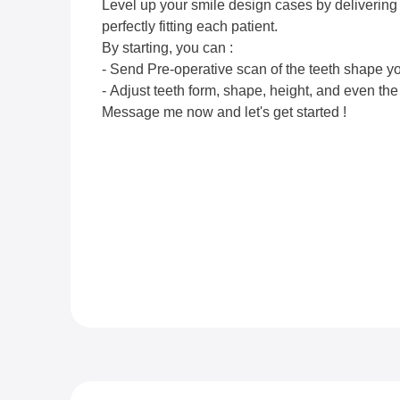
Level up your smile design cases by delivering 
perfectly fitting each patient.
By starting, you can :
- Send Pre-operative scan of the teeth shape yo
- Adjust teeth form, shape, height, and even the
Message me now and let's get started !