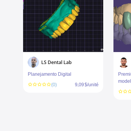
LS Dental Lab
Planejamento Digital
Premi
model
nité
(0)
9,09 $/unité