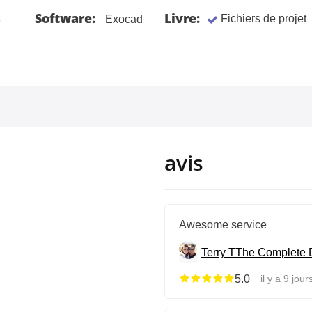
Software:
Livre:
Fichiers de projet
3
Exocad
avis
Awesome service
Terry T
The Complete D
5.0
il y a 9 jour