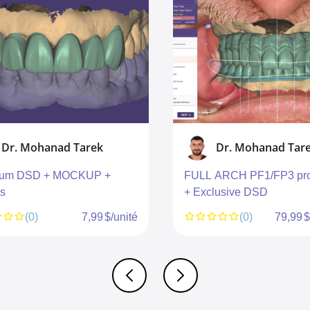
Dr. Mohanad Tarek
Dr. Mohanad Tare
um DSD + MOCKUP +
FULL ARCH PF1/FP3 pros
s
+ Exclusive DSD
(0)
7,99 $/unité
(0)
79,99 $