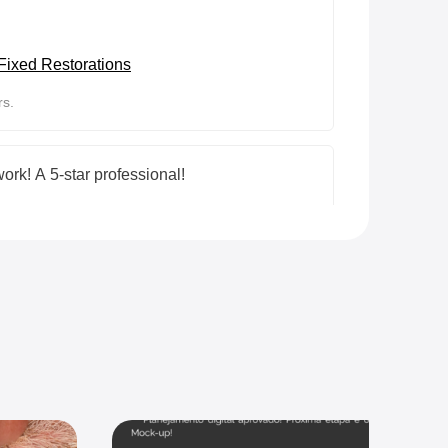
Fixed Restorations
rs.
ork! A 5-star professional!
lity Fixed Restorations
rs.