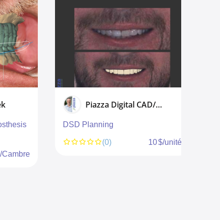
k
Piazza Digital CAD/CAM
thesis
DSD Planning
W
(0)
10 $/unité
/Cambre