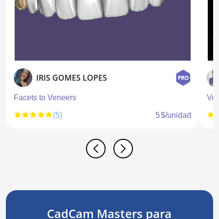
IRIS GOMES LOPES
Facets to Veneers
Ven
(5)
5 $/unidad
CadCam Masters para