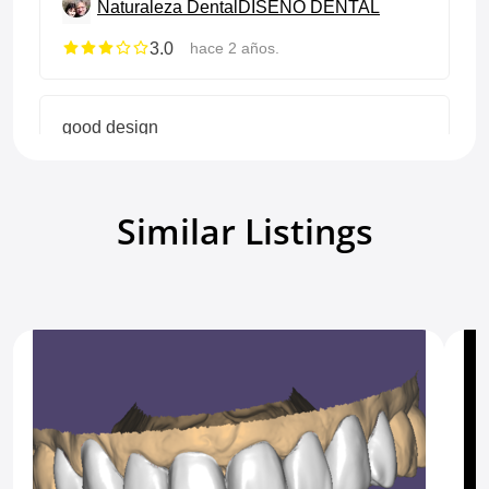
Naturaleza Dental
DISEÑO DENTAL
3.0
hace 2 años.
good design
Detalhepericia Lab
DISEÑO DENTAL
5.0
hace 2 años.
Similar Listings
Mostrar todas las reseñas