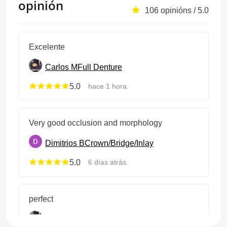
opinión
106 opinións / 5.0
Excelente
Carlos M
Full Denture
5.0
hace 1 hora.
Very good occlusion and morphology
Dimitrios B
Crown/Bridge/Inlay
5.0
6 días atrás.
perfect
Carlos M
Crown/Bridge/Inlay