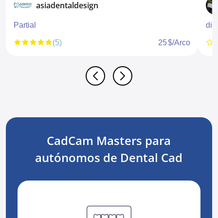
asiadentaldesign
Partial
dis
(5)
25 $/Arco
CadCam Masters para
autónomos de Dental Cad