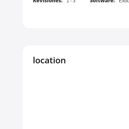
Revisiones:
Software:
1 - 3
Exoc
location