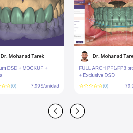
Dr. Mohanad Tarek
Dr. Mohanad Tar
ium DSD + MOCKUP +
FULL ARCH PF1/FP3 pro
s
+ Exclusive DSD
(0)
7,99 $/unidad
(0)
79,