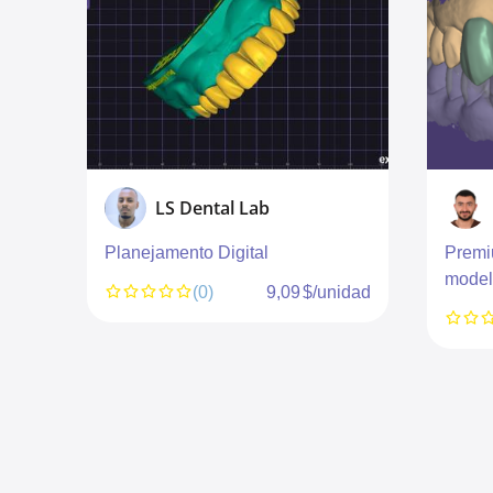
LS Dental Lab
Planejamento Digital
Prem
model
idad
(0)
9,09 $/unidad