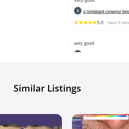
s n
implant crowns/ br
5.0
hace 3 mes
very good
s n
Provisional or PMM
5.0
hace 4 mes
Mostrar todas las reseñas
Similar Listings