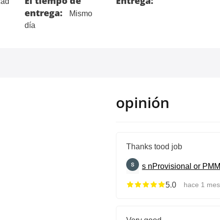
El tiempo de
Entrega:
ad
entrega:
Mismo
día
opinión
Thanks tood job
s n
Provisional or PMM
5.0
hace 1 mes
Very good