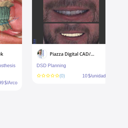
ek
Piazza Digital CAD/CAM
sthesis
DSD Planning
W
(0)
10 $/unidad
99 $/Arco