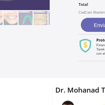
Total
CadCam Masters p
Envi
Prot
Finan
Tarek
con el
Dr. Mohanad T