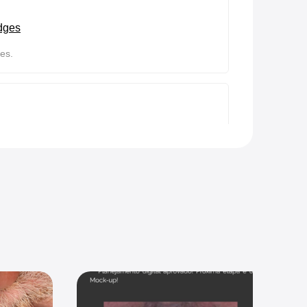
idges
es.
A crowns/ bridges
es.