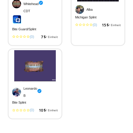
Whitehead
Alba
CDT
Michigan Splint
(0)
15 $
/ Einheit
Bite Guard/splint
(0)
7 $
/ Einheit
Leonardo
B
Bite Splint
(0)
10 $
/ Einheit