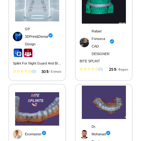
GP
Rafael
3DPrint&Dental
Fonseca
Design
CAD
DESIGNER
BITE SPLINT
Splint For Night Guard And Bruxism
(0)
25 $
/ Bogen
(0)
30 $
/ Einheit
Dr.
Exomaster
Mohanad