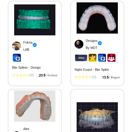
Designs
Frikha
By MDT
LAB
Bite Splints - Design
Night Guard - Bite Splint
(0)
20 $
/ Einheit
(0)
15 $
/ Bogen
Alex