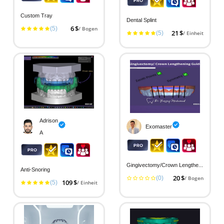
Custom Tray
Dental Splint
(5)
6 $
/ Bogen
(5)
21 $
/ Einheit
Adrison
Exomaster
A
Gingivectomy/Crown Lengthening G...
Anti-Snoring
(0)
20 $
/ Bogen
(5)
109 $
/ Einheit