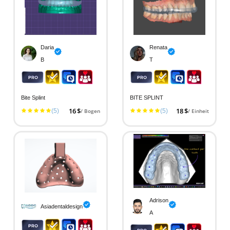
Daria
Renata
B
T
Bite Splint
BITE SPLINT
(5)
16 $
(5)
18 $
/ Bogen
/ Einheit
Adrison
Asiadentaldesign
A