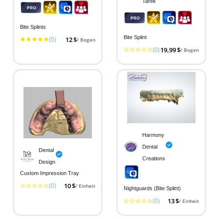
Tarek
Bite Splints
Bite Splint
(5)
12 $
/ Bogen
(0)
19,99 $
/ Bogen
Harmony
Dental
Dental
Creations
Design
Custom Impression Tray
(0)
10 $
/ Einheit
Nightguards (Bite Splint)
(0)
13 $
/ Einheit