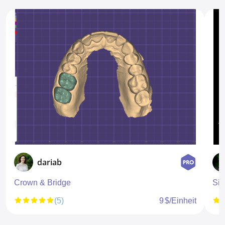
dariab
Crown & Bridge
Sin
(5)
9 $/Einheit