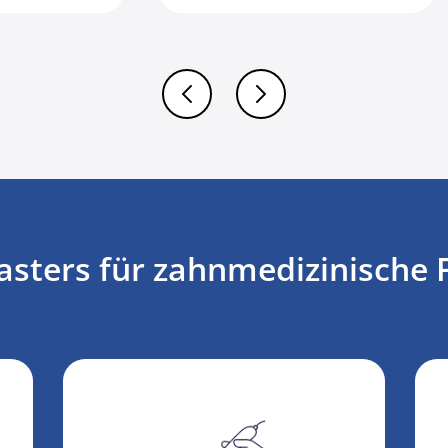
(4)
7
ters für zahnmedizinische F