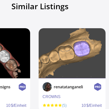
Similar Listings
renatatanganeli
Exomaster
WNS
Premium Quality Fixed
Restorations
(5)
10 $/Einheit