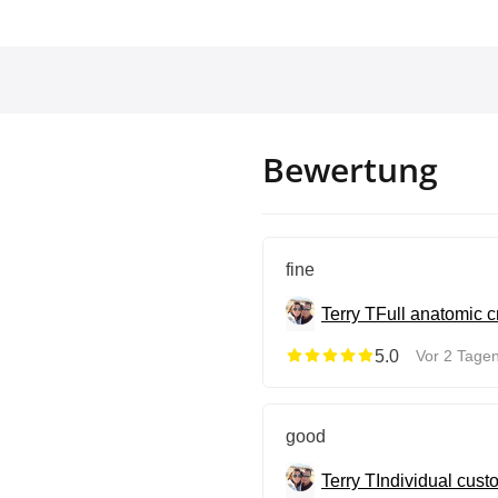
Bewertung
fine
Terry T
Full anatomic 
5.0
Vor 2 Tagen
good
Terry T
Individual cus