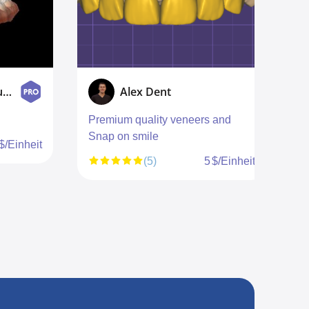
Smile designer Studio
Alex Dent
Premium quality veneers and
E
Snap on smile
 $/Einheit
(5)
5 $/Einheit