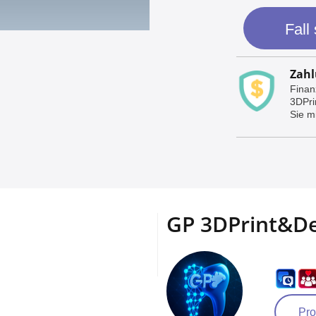
Fall
Zahl
Finan
3DPri
Sie mi
GP 3DPrint&De
Pro