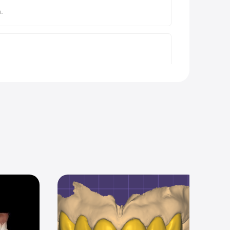
.
tom abutment
en.