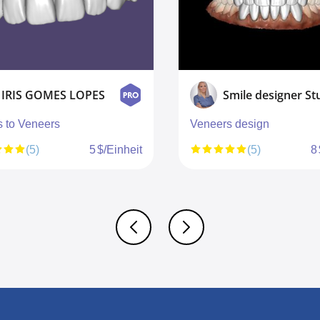
IRIS GOMES LOPES
s to Veneers
Veneers design
(5)
5 $/Einheit
(5)
8