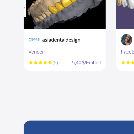
asiadentaldesign
Veneer
Facet
nheit
(5)
5,40 $/Einheit