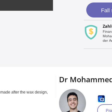
Fall
Zahl
Finan
Moham
der Ar
Dr Mohammed
is made after the wax design,
Pro