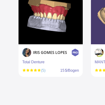
IRIS GOMES LOPES
Total Denture
MANT
ogen
(5)
15 $/Bogen