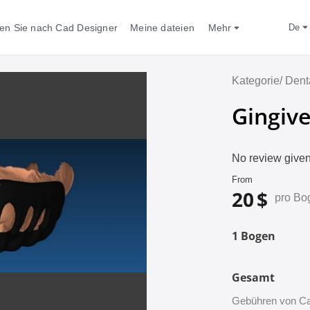
en Sie nach Cad Designer
Meine dateien
Mehr
de
Kategorie/
Dent
Gingiv
No review given
From
20 $
pro Bo
1 Bogen
Gesamt
Gebühren von Ca